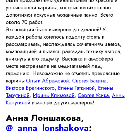
были представлены удивительные по красоте и
утонченности картины, которые великолепно
дополняют искусные мозаичные панно. Всего
около 70 работ.
Экспозиция была выверена до деталей! У
каждой работы хотелось подолгу стоять и
рассматривать, наслаждаясь сочетаниям цветов,
композицией и пытаясь разгадать технику автора,
вникнуть в его задумку. Выставка и атмосфера
места настраивала на медитативный лад,
гармонию. Невозможно не отметить прекрасные
картины
Ольги Абрамовой
,
Сергея Бакина,
Виктора Брагинского
,
Елены Таткиной
,
Елены
Тарутиной
,
Ирины Климовой
,
Сергея Усика
,
Анны
Калугиной
и многих других мастеров!
Анна Лоншакова,
@_anna_lonshakova
: