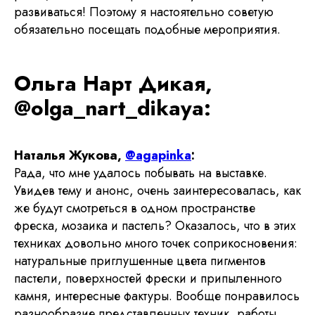
развиваться! Поэтому я настоятельно советую
обязательно посещать подобные мероприятия.
Ольга Нарт Дикая,
@olga_nart_dikaya:
Наталья Жукова,
@agapinka
:
Рада, что мне удалось побывать на выставке.
Подпишитесь на новости
Увидев тему и анонс, очень заинтересовалась, как
же будут смотреться в одном пространстве
фреска, мозаика и пастель? Оказалось, что в этих
техниках довольно много точек соприкосновения:
натуральные приглушенные цвета пигментов
пастели, поверхностей фрески и припыленного
камня, интересные фактуры. Вообще понравилось
Я хочу получать ваши рассылки
разнообразие представленных техник, работы