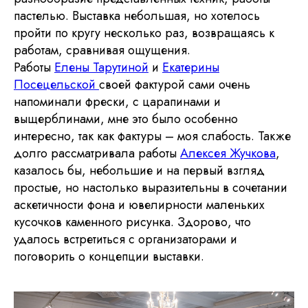
© 2026 Национал
Отправить
пастелью. Выставка небольшая, но хотелось
пройти по кругу несколько раз, возвращаясь к
работам, сравнивая ощущения.
Некоммерческая организация
Работы
Елены Тарутиной
и
Екатерины
Национальный союз пастелистов
ОГРН 1187700020298
Посецельской
своей фактурой сами очень
ИНН 7728453231
напоминали фрески, с царапинами и
info@pastelsociety.ru
выщерблинами, мне это было особенно
интересно, так как фактуры – моя слабость. Также
долго рассматривала работы
Алексея Жучкова
,
Все картины и изображения, представленные на этом
сайте, являются собственностью каждого художника
казалось бы, небольшие и на первый взгляд
и не могут быть использованы, изменены или
воспроизведены каким-либо образом без разрешения
простые, но настолько выразительны в сочетании
художника.
аскетичности фона и ювелирности маленьких
Политика конфиденциальности
кусочков каменного рисунка. Здорово, что
Отказ от ответственности
удалось встретиться с организаторами и
Договор-оферта
поговорить о концепции выставки.
Администрирование
Юридическая и бухгалтерская поддержка НСП
осуществляется фирмой
Премьер-Партнер
С оформлением картин к выставке нам помогает
багетная мастерская
Идиллиум