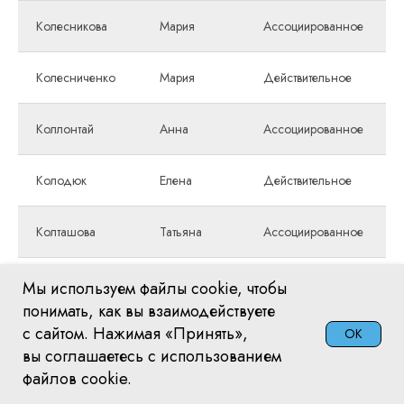
Колесникова
Мария
Ассоциированное
Колесниченко
Мария
Действительное
Коллонтай
Анна
Ассоциированное
Колодюк
Елена
Действительное
Колташова
Татьяна
Ассоциированное
Комарова
Елена
Ассоциированное
Мы используем файлы cookie, чтобы
понимать, как вы взаимодействуете
с сайтом. Нажимая «Принять»,
OK
Комарова
Евгения
Ассоциированное
вы соглашаетесь с использованием
файлов cookie.
Кондратьева
Анна
Действительное
Выставки
Магазин НСП
Членство НСП
Личный кабинет