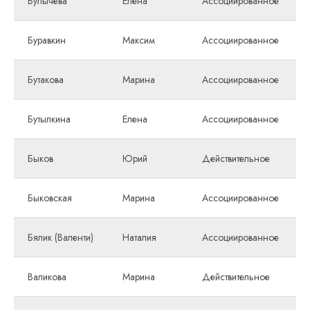
Булычева
Елена
Ассоциированное
Буравкин
Максим
Ассоциированное
Бутакова
Марина
Ассоциированное
Бутылкина
Елена
Ассоциированное
Быков
Юрий
Действительное
Быковская
Марина
Ассоциированное
Бялик (Валенти)
Наталия
Ассоциированное
Валикова
Марина
Действительное