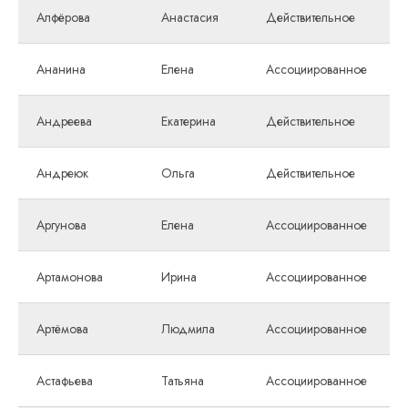
Алфёрова
Анастасия
Действительное
Ананина
Елена
Ассоциированное
Андреева
Екатерина
Действительное
Андреюк
Ольга
Действительное
Аргунова
Елена
Ассоциированное
Артамонова
Ирина
Ассоциированное
Артёмова
Людмила
Ассоциированное
Астафьева
Татьяна
Ассоциированное