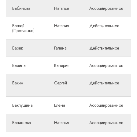
Бабинова
Наталья
Ассоциированное
Баглей
Наталия
Действительное
(Протченко)
Базик
Галина
Действительное
Базина
Валерия
Ассоциированное
Бакин
Сeргей
Действительное
Баклушина
Елена
Ассоциированное
Балашова
Наталья
Ассоциированное