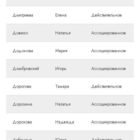
Дмитриева
Елена
Действительное
Довжко
Наталья
Ассоциированное
Додонова
Мария
Ассоциированное
Домбровский
Игорь
Ассоциированное
Дорогова
Тамара
Действительное
Дорохина
Наталья
Ассоциированное
Дорохова
Надежда
Ассоциированное
Дубинина
Юлия
Действительное