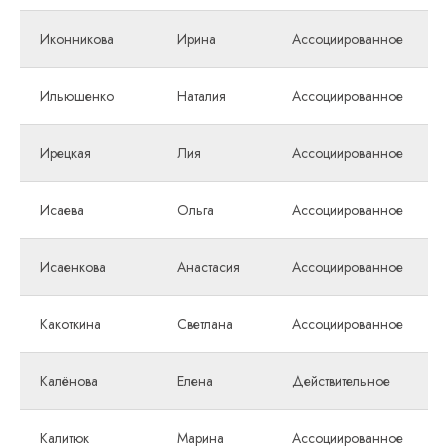
Иконникова
Ирина
Ассоциированное
Ильюшенко
Наталия
Ассоциированное
Ирецкая
Лия
Ассоциированное
Исаева
Ольга
Ассоциированное
Исаенкова
Анастасия
Ассоциированное
Какоткина
Светлана
Ассоциированное
Калёнова
Елена
Действительное
Калитюк
Марина
Ассоциированное