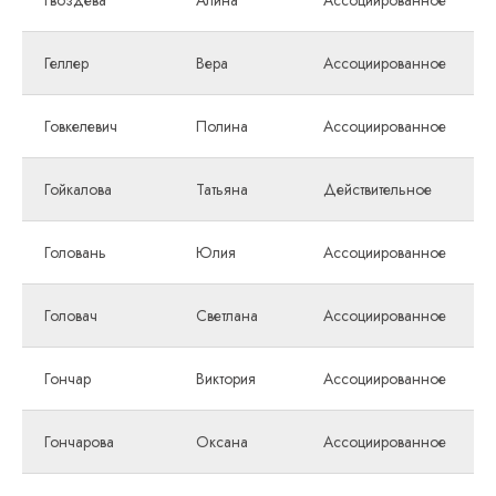
Гвоздева
Алина
Ассоциированное
Геллер
Вера
Ассоциированное
Говкелевич
Полина
Ассоциированное
Гойкалова
Татьяна
Действительное
Головань
Юлия
Ассоциированное
Головач
Светлана
Ассоциированное
Гончар
Виктория
Ассоциированное
Гончарова
Оксана
Ассоциированное