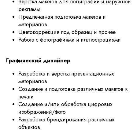
Верстка макетов для полиграфии и наружной
рекламы
Предпечатная подготовка макетов и
материалов
Цветокоррекция под образец и прочее
Работа с фотографиями и иллюстрациями
Я хочу получать ваши рассылки
© 2026 Национал
Отправить
Графический дизайнер
Разработка и верстка презентационных
материалов
Некоммерческая организация
Национальный союз пастелистов
Создание и подготовка различных макетов к
ОГРН 1187700020298
ИНН 7728453231
печати
Создание и/или обработка цифровых
info@pastelsociety.ru
изображений/фото
Разработка брендирования различных
Все картины и изображения, представленные на этом
объектов
сайте, являются собственностью каждого художника
и не могут быть использованы, изменены или
воспроизведены каким-либо образом без разрешения