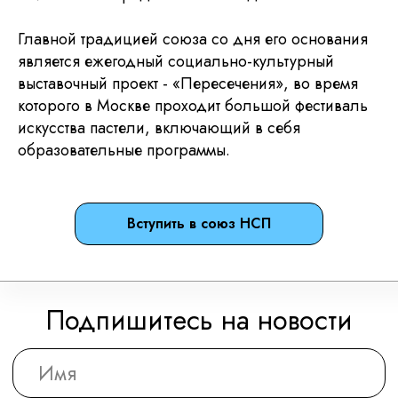
багетная мастерская
Идиллиум
Главной традицией союза со дня его основания
Разработка и техническая поддержка сайтов
является ежегодный социально-культурный
выставочный проект - «Пересечения», во время
которого в Москве проходит большой фестиваль
искусства пастели, включающий в себя
образовательные программы.
Вступить в союз НСП