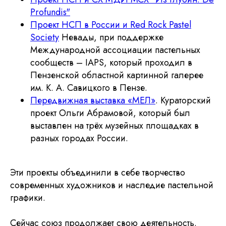
© 2026 Национал
Отправить
Profundis"
Проект НСП в России и Red Rock Pastel
Society
Невады, при поддержке
Некоммерческая организация
Международной ассоциации пастельных
Национальный союз пастелистов
сообществ – IAPS, который проходил в
ОГРН 1187700020298
ИНН 7728453231
Пензенской областной картинной галерее
info@pastelsociety.ru
им. К. А. Савицкого в Пензе.
Передвижная выставка «МЕЛ»
. Кураторский
проект Ольги Абрамовой, который был
Все картины и изображения, представленные на этом
сайте, являются собственностью каждого художника
выставлен на трёх музейных площадках в
и не могут быть использованы, изменены или
разных городах России.
воспроизведены каким-либо образом без разрешения
художника.
Политика конфиденциальности
Эти проекты объединили в себе творчество
Отказ от ответственности
Договор-оферта
современных художников и наследие пастельной
Администрирование
графики.
Юридическая и бухгалтерская поддержка НСП
осуществляется фирмой
Премьер-Партнер
С оформлением картин к выставке нам помогает
Сейчас союз продолжает свою деятельность.