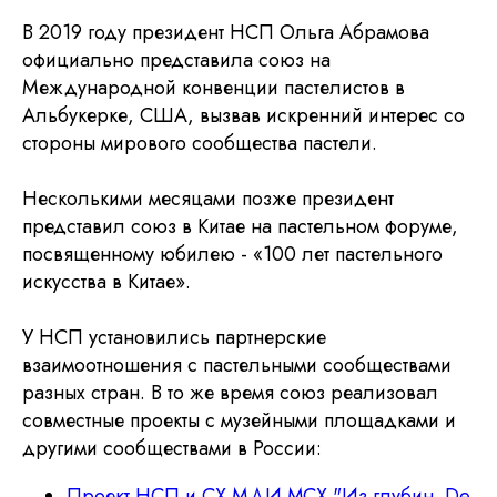
В 2019 году президент НСП Ольга Абрамова
официально представила союз на
Международной конвенции пастелистов в
Альбукерке, США, вызвав искренний интерес со
стороны мирового сообщества пастели.
Несколькими месяцами позже президент
представил союз в Китае на пастельном форуме,
посвященному юбилею - «100 лет пастельного
искусства в Китае».
Подпишитесь на новости
У НСП установились партнерские
взаимоотношения с пастельными сообществами
разных стран. В то же время союз реализовал
совместные проекты с музейными площадками и
другими сообществами в России:
Я хочу получать ваши рассылки
Проект НСП и СХ МДИ МСХ "Из глубин. De