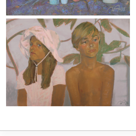
Администрирование
Юридическая и бухгалтерская поддержка НСП
осуществляется фирмой
Премьер-Партнер
С оформлением картин к выставке нам помогает
багетная мастерская
Идиллиум
Разработка и техническая поддержка сайтов