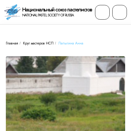
Национальный cоюз пастелистов
NATIONAL PASTEL SOCIETY OF RUSSIA
Главная
Круг мастеров НСП
Лапыгина Анна
/
/