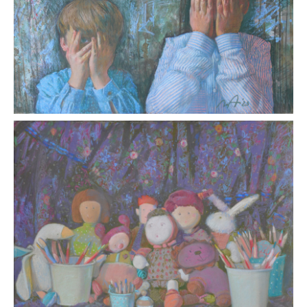
Я хочу получать ваши рассылки
© 2026 Национал
Отправить
Некоммерческая организация
Национальный союз пастелистов
ОГРН 1187700020298
ИНН 7728453231
info@pastelsociety.ru
Все картины и изображения, представленные на этом
сайте, являются собственностью каждого художника
и не могут быть использованы, изменены или
воспроизведены каким-либо образом без разрешения
художника.
Политика конфиденциальности
Отказ от ответственности
Договор-оферта