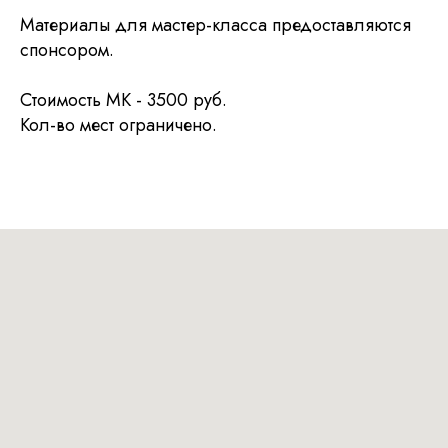
Материалы для мастер-класса предоставляются
спонсором.
Я хочу получать ваши рассылки
© 2026 Национал
Отправить
Стоимость МК - 3500 руб.
Кол-во мест ограничено.
Некоммерческая организация
Национальный союз пастелистов
ОГРН 1187700020298
ИНН 7728453231
info@pastelsociety.ru
Все картины и изображения, представленные на этом
сайте, являются собственностью каждого художника
и не могут быть использованы, изменены или
воспроизведены каким-либо образом без разрешения
художника.
Политика конфиденциальности
Отказ от ответственности
Договор-оферта