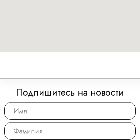
Администрирование
Юридическая и бухгалтерская поддержка НСП
осуществляется фирмой
Премьер-Партнер
С оформлением картин к выставке нам помогает
багетная мастерская
Идиллиум
Разработка и техническая поддержка сайтов