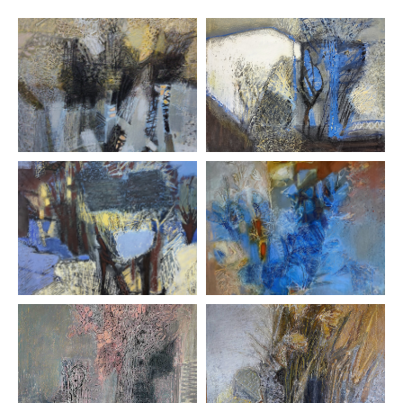
Политика конфиденциальности
Отказ от ответственности
Договор-оферта
Администрирование
Юридическая и бухгалтерская поддержка НСП
осуществляется фирмой
Премьер-Партнер
С оформлением картин к выставке нам помогает
багетная мастерская
Идиллиум
Разработка и техническая поддержка сайтов