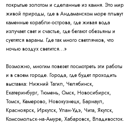
покрытые золотом и сделанные из камня. Это мир
живой природы, где в Андаманском море плывут
каменные корабли-острова, где живая вода
излучает свет и счастье, где бегают обезьяны и
Я хочу получать ваши рассылки
суетятся вараны. Где так много светлячков, что
© 2026 Национал
Отправить
ночью воздух светится…»
Возможно, многим повезет посмотреть эти работы
Некоммерческая организация
Национальный союз пастелистов
и в своем городе. Города, где будет проходить
ОГРН 1187700020298
ИНН 7728453231
выставка: Нижний Тагил, Челябинск,
info@pastelsociety.ru
Екатеринбург, Тюмень, Омск, Новосибирск,
Томск, Кемерово, Новокузнецк, Барнаул,
Все картины и изображения, представленные на этом
Красноярск, Иркутск, Улан-Удэ, Чита, Якутск,
сайте, являются собственностью каждого художника
и не могут быть использованы, изменены или
Комсомольск-на-Амуре, Хабаровск, Владивосток.
воспроизведены каким-либо образом без разрешения
художника.