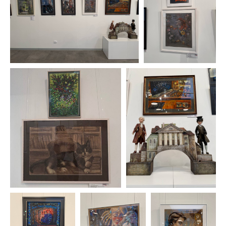
Некоммерческая организация
Национальный союз пастелистов
ОГРН 1187700020298
ИНН 7728453231
info@pastelsociety.ru
Все картины и изображения, представленные на этом
сайте, являются собственностью каждого художника
и не могут быть использованы, изменены или
воспроизведены каким-либо образом без разрешения
художника.
Политика конфиденциальности
Отказ от ответственности
Договор-оферта
Администрирование
Юридическая и бухгалтерская поддержка НСП
осуществляется фирмой
Премьер-Партнер
С оформлением картин к выставке нам помогает
багетная мастерская
Идиллиум