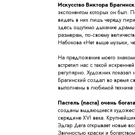
Искусство Виктора Брагинс
экспонентом которых он был. П
видеть в них лишь череду лири
здесь ощутимо дыхание драмы.
размерам, по-своему величест
Набокова «Нет выше музыки, ч
На предложение моего знакомог
встретил нас с такой искренне
регулярно. Художник показал 
Брагинский создал во время св
выполнены в любимой технике 
Пастель (паста) очень богат
созданы выдающиеся художеств
середине XVI века. Крупнейши
Эдгар Дега открывает новые во
Звучностью краски и богатством