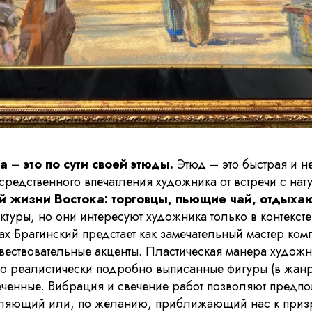
 – это по сути своей этюды.
Этюд – это быстрая и 
редственного впечатления художника от встречи с нат
й жизни Востока: торговцы, пьющие чай, отдыха
ектуры, но они интересуют художника только в контекст
х Брагинский предстает как замечательный мастер ком
ествовательные акценты. Пластическая манера худож
то реалистически подробно выписанные фигуры (в жанр
ченные. Вибрация и свечение работ позволяют предп
еляющий или, по желанию, приближающий нас к призр