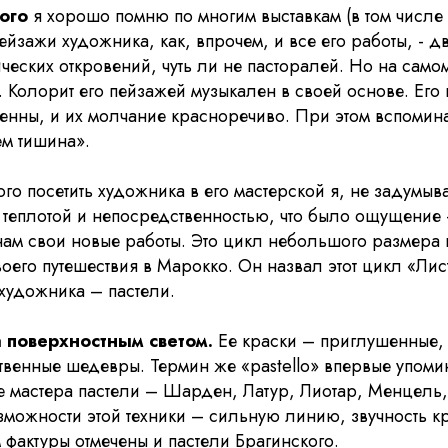
кого
я хорошо помню по многим выставкам (в том числе 
ейзажи художника, как, впрочем, и все его работы, -
ческих откровений, чуть ли не пасторалей. Но на самом
 Колорит его пейзажей музыкален в своей основе. Его
венны, и их молчание красноречиво. При этом вспоми
ем тишина».
о посетить художника в его мастерской я, не задумыва
й теплотой и непосредственностью, что было ощущение
нам свои новые работы. Это цикл небольшого размера
оего путешествия в Марокко. Он назвал этот цикл «Лис
художника – пастели.
а поверхностным светом.
Ее краски – приглушенные, м
енные шедевры. Термин же «pastello» впервые упомина
е мастера пастели – Шарден, Латур, Лиотар, Менцель
зможности этой техники – сильную линию, звучность кра
 фактуры отмечены и пастели Брагинского.