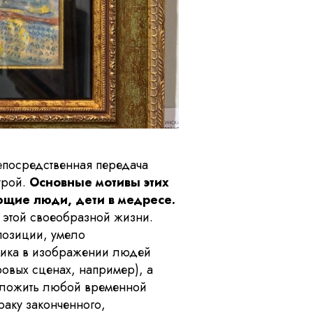
непосредственная передача
урой.
Основные мотивы этих
ющие люди, дети в медресе.
е этой своеобразной жизни.
позиции, умело
ника в изображении людей
овых сценах, например), а
оложить любой временной
аку законченного,