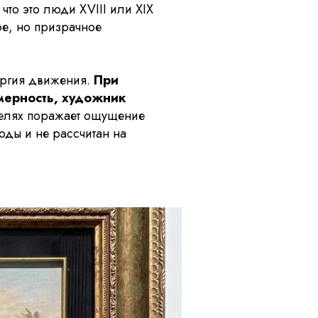
что это люди XVIII или XIX
ое, но призрачное
ергия движения.
При
хмерность, художник
елях поражает ощущение
оды и не рассчитан на