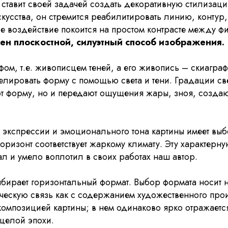
ставит своей задачей создать декоративную стилизац
кусства, он стремится реабилитировать линию, контур, 
е воздействие покоится на простом контрасте между 
ен плоскостной, силуэтный способ изображения.
ом, т.е. живописцем теней, а его живопись – скиагра
лировать форму с помощью света и тени. Градации све
ют форму, но и передают ощущения жары, зноя, созда
экспрессии и эмоционального тона картины имеет выбо
оризонт соответствует жаркому климату. Эту характер
ал и умело воплотил в своих работах наш автор.
бирает горизонтальный формат. Выбор формата носит 
ческую связь как с содержанием художественного прои
 композицией картины; в нем одинаково ярко отражает
 целой эпохи.