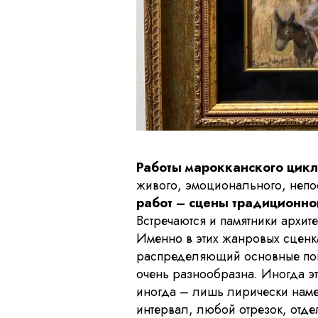
Работы марокканского цикла
живого, эмоционального, непос
работ – сцены традиционно
Встречаются и памятники архит
Именно в этих жанровых сценка
распределяющий основные пов
очень разнообразна. Иногда э
иногда – лишь лирически наме
интервал, любой отрезок, отд