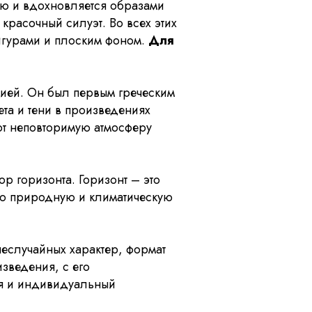
ию и вдохновляется образами
красочный силуэт. Во всех этих
фигурами и плоским фоном.
Для
фией. Он был первым греческим
та и тени в произведениях
ют неповторимую атмосферу
р горизонта. Горизонт – это
ную природную и климатическую
неслучайных характер, формат
зведения, с его
ся и индивидуальный