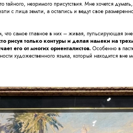
о тайного, незримого присутствия. Мне хочется думать, 
чезли с лица земли, а остались и ведут свое размеренн
м, что самое главное в них – живая, пульсирующая эн
то рисуя только контуры и делая намеки на тре
ичает его от многих ориенталистов.
Особенно в паст
ности художественного языка, который находится вне м