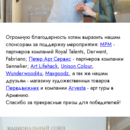
Огромную благодарность хотим выразить нашим
спонсорам за поддержку мероприятия:
MPM
-
партнеров компаний Royal Talents, Derwent,
Fabriano;
Петер Арт Сервис
- партнеров компании
Sennelier;
Art
Lifehack
,
Unison Colour
,
Wunderwood4u
,
Maxgoodz
, а так же нашим
друзьям - магазину художественных товаров
Передвижник
и компании
Arvesta
- арт туры в
Армению.
Спасибо за прекрасные призы для победителей!