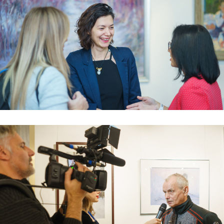
© 2026 Национал
Отправить
Некоммерческая организация
Национальный союз пастелистов
ОГРН 1187700020298
ИНН 7728453231
info@pastelsociety.ru
Все картины и изображения, представленные на этом
сайте, являются собственностью каждого художника
и не могут быть использованы, изменены или
воспроизведены каким-либо образом без разрешения
художника.
Политика конфиденциальности
Отказ от ответственности
Договор-оферта
Администрирование
Юридическая и бухгалтерская поддержка НСП
осуществляется фирмой
Премьер-Партнер
С оформлением картин к выставке нам помогает