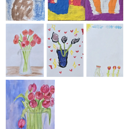
Некоммерческая организация
Национальный союз пастелистов
ОГРН 1187700020298
ИНН 7728453231
info@pastelsociety.ru
Все картины и изображения, представленные на этом
сайте, являются собственностью каждого художника
и не могут быть использованы, изменены или
воспроизведены каким-либо образом без разрешения
художника.
Политика конфиденциальности
Отказ от ответственности
Договор-оферта
Администрирование
Юридическая и бухгалтерская поддержка НСП
осуществляется фирмой
Премьер-Партнер
С оформлением картин к выставке нам помогает
багетная мастерская
Идиллиум
Разработка и техническая поддержка сайтов