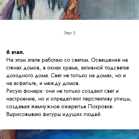
Подпишитесь на новости
Этап 5
6 этап.
На этом этапе работаю со светом. Освещение на
стенах домов, в окнах храма, активной подсветке
доходного дома. Свет не только на домах, но и
Я хочу получать ваши рассылки
на асфальте, и между домов.
Рисую фонари: они не только создают свет и
© 2026 Национал
Отправить
настроение, но и определяют перспективу улицы,
создавая жемчужное ожерелье Покровке.
Вырисовываю фигуры идущих людей.
Некоммерческая организация
Национальный союз пастелистов
ОГРН 1187700020298
ИНН 7728453231
info@pastelsociety.ru