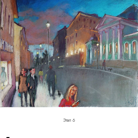
Все картины и изображения, представленные на этом
сайте, являются собственностью каждого художника
и не могут быть использованы, изменены или
воспроизведены каким-либо образом без разрешения
художника.
Политика конфиденциальности
Отказ от ответственности
Договор-оферта
Администрирование
Юридическая и бухгалтерская поддержка НСП
осуществляется фирмой
Премьер-Партнер
С оформлением картин к выставке нам помогает
багетная мастерская
Идиллиум
Разработка и техническая поддержка сайтов
Этап 6