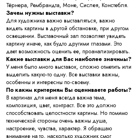
Тёрнера, Рембрандта, Моне, Сислея, Констебля.
Зачем нужны выставки?
Подпишитесь на новости
Для художника важно выставляться, важно
видеть картины в другой обстановке, при другом
освещении. Выставочный зал позволяет увидеть
картину иначе, как будто другими глазами. Это
дает возможность оценить ее, проанализировать.
Какие выставки для Вас наиболее значимы?
У меня было много выставок, сложно отметить или
Я хочу получать ваши рассылки
выделить какую-то одну. Все выставки важны,
© 2026 Национал
Отправить
особенны и интересны по-своему.
По каким критериям Вы оцениваете работы?
В картинах для меня всегда важна тема,
Некоммерческая организация
композиция, цвет, контраст. Все это должно
Национальный союз пастелистов
ОГРН 1187700020298
способствовать целостности картины. Но помимо
ИНН 7728453231
технической стороны очень важны душа,
info@pastelsociety.ru
настроение, чувства, характер. Я обращаю
внимание на то, насколько художник смог