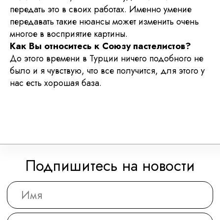
передать это в своих работах. Именно умение
Все картины и изображения, представленные на этом
сайте, являются собственностью каждого художника
передавать такие нюансы может изменить очень
и не могут быть использованы, изменены или
воспроизведены каким-либо образом без разрешения
многое в восприятие картины.
художника.
Как Вы относитесь к Союзу пастелистов?
Политика конфиденциальности
До этого времени в Турции ничего подобного не
Отказ от ответственности
было и я чувствую, что все получится, для этого у
Договор-оферта
нас есть хорошая база.
Администрирование
Юридическая и бухгалтерская поддержка НСП
осуществляется фирмой
Премьер-Партнер
С оформлением картин к выставке нам помогает
багетная мастерская
Идиллиум
Разработка и техническая поддержка сайтов