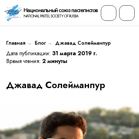
Национальный cоюз пастелистов
NATIONAL PASTEL SOCIETY OF RUSSIA
Главная
Блог
Джавад Солейманпур
→
→
Дата публикации:
31 марта 2019 г.
Время чтения:
2 минуты
Джавад Солейманпур