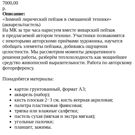
7000,00
р.
Описание:
«Зимний лирический пейзаж в смешанной технике»
(акварель/пастель)
На МК за три часа нарисуем вместе январский пейзаж
в предлагаемой автором технике. Участники познакомятся
с некоторыми авторскими приёмами художника, научатся
обобщать элементы пейзажа, добиваясь ощущения
целостности. Мы рассмотрим моменты декоративного
решения работы, разберём теплохолодность как мощнейшее
средство живописной выразительности. Работа по авторскому
фотореференсу.
Понадобятся материалы:
картон грунтованный, формат A3;
акварель (набор);
кисть плоская 2−3 см, кисть веерная акриловая;
палитра пластиковая /фаянсовая;
тряпка или влажные салфетки;
пастель сухая (мягкая и экстра мягкая);
угольные палочки;
планшет, зажимы.